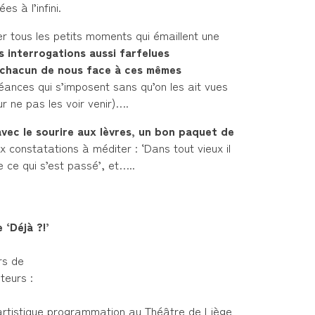
es à l’infini.
er tous les petits moments qui émaillent une
es interrogations aussi farfelues
ce chacun de nous face à ces mêmes
nces qui s’imposent sans qu’on les ait vues
ur ne pas les voir venir)….
avec le sourire aux lèvres, un bon paquet de
 constatations à méditer : ‘Dans tout vieux il
 ce qui s’est passé’, et…..
‘Déjà ?!’
rs de
teurs :
r artistique programmation au Théâtre de Liège