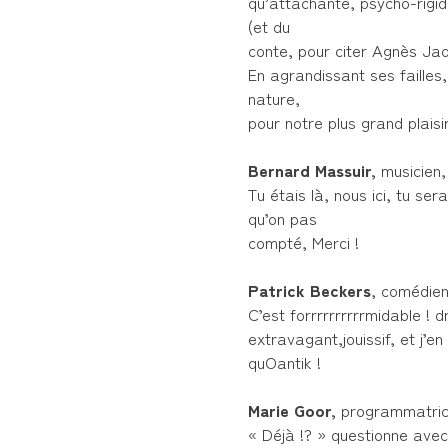
qu’attachante, psycho-rigi
(et du
conte, pour citer Agnès Jao
En agrandissant ses failles,
nature,
pour notre plus grand plaisi
Bernard Massuir,
musicien,
Tu étais là, nous ici, tu se
qu’on pas
compté, Merci !
Patrick Beckers
, comédie
C’est forrrrrrrrrrmidable ! 
extravagant,jouissif, et j’en
quOantik !
Marie Goor,
programmatrice
« Déjà !? » questionne avec 