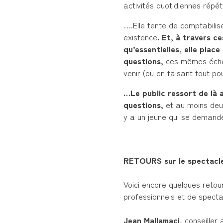
activités quotidiennes répété
….Elle tente de comptabilis
existence
. Et, à travers c
qu’essentielles, elle pla
questions,
ces mêmes échéa
venir (ou en faisant tout po
…Le public ressort de là 
questions,
et au moins deux
y a un jeune qui se demande
RETOURS sur le spectacle 
Voici encore quelques retou
professionnels et de specta
Jean Mallamaci
, conseille