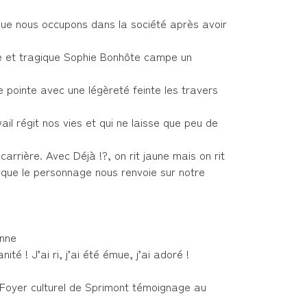
que nous occupons dans la société après avoir
ôle et tragique Sophie Bonhôte campe un
le pointe avec une légèreté feinte les travers
vail régit nos vies et qui ne laisse que peu de
carrière. Avec Déjà !?, on rit jaune mais on rit
 que le personnage nous renvoie sur notre
nne
té ! J’ai ri, j’ai été émue, j’ai adoré !
 Foyer culturel de Sprimont témoignage au