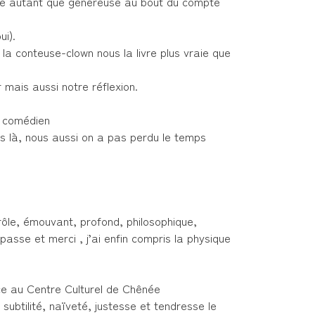
de autant que généreuse au bout du compte
ui).
 la conteuse-clown nous la livre plus vraie que
r mais aussi notre réflexion.
 comédien
ras là, nous aussi on a pas perdu le temps
n
drôle, émouvant, profond, philosophique,
 passe et merci , j’ai enfin compris la physique
 au Centre Culturel de Chênée
subtilité, naïveté, justesse et tendresse le