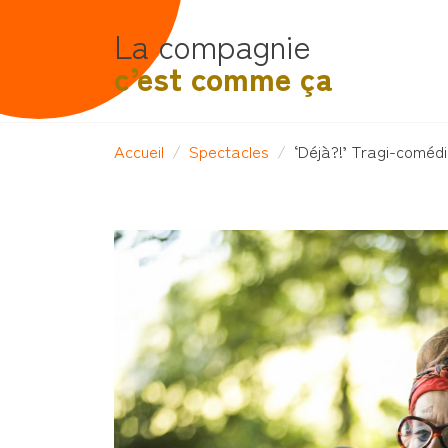
La compagnie
c’est comme ça
Accueil
Spectacles
‘Déjà?!’ Tragi-coméd