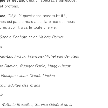
ue et décalé,
c’est un spectacle burlesque,
et profond.
nce
, ‘Déjà !?’ questionne avec subtilité,
mps qui passe mais aussi la place que nous
rès avoir travaillé toute une vie.
Sophie Bonhôte
et de
Valérie
Poirie
r
ta
Jean-Luc Piraux, François-Michel van der Rest
ne Damien, Rüdiger Florke, Maggy Jacot
, Musique : Jean-Claude Linclau
pour adultes dès 12 ans
in
 Wallonie Bruxelles, Service Général de la