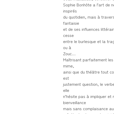
Sophie Bonhôte a l’art de
inspirés
du quotidien, mais à traver
fantaisie
et de ses influences littér
cesse
entre le burlesque et la t
ou à
Zouc…
Maîtrisant parfaitement les
mime,
ainsi que du théâtre tout cou
est
justement question, le verbe
elle
n’hésite pas à impliquer et
bienveillance
mais sans complaisance auc