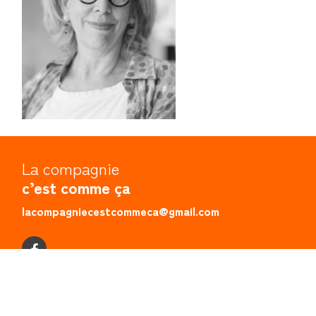
La compagnie
c’est comme ça
lacompagniecestcommeca@gmail.com
Accueil
Agenda